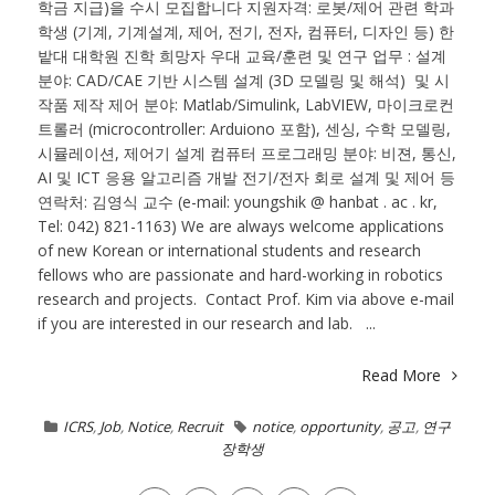
학금 지급)을 수시 모집합니다 지원자격: 로봇/제어 관련 학과
학생 (기계, 기계설계, 제어, 전기, 전자, 컴퓨터, 디자인 등) 한
밭대 대학원 진학 희망자 우대 교육/훈련 및 연구 업무 : 설계
분야: CAD/CAE 기반 시스템 설계 (3D 모델링 및 해석) 및 시
작품 제작 제어 분야: Matlab/Simulink, LabVIEW, 마이크로컨
트롤러 (microcontroller: Arduiono 포함), 센싱, 수학 모델링,
시뮬레이션, 제어기 설계 컴퓨터 프로그래밍 분야: 비젼, 통신,
AI 및 ICT 응용 알고리즘 개발 전기/전자 회로 설계 및 제어 등
연락처: 김영식 교수 (e-mail: youngshik @ hanbat . ac . kr,
Tel: 042) 821-1163) We are always welcome applications
of new Korean or international students and research
fellows who are passionate and hard-working in robotics
research and projects. Contact Prof. Kim via above e-mail
if you are interested in our research and lab. ...
Read More
ICRS
,
Job
,
Notice
,
Recruit
notice
,
opportunity
,
공고
,
연구
장학생